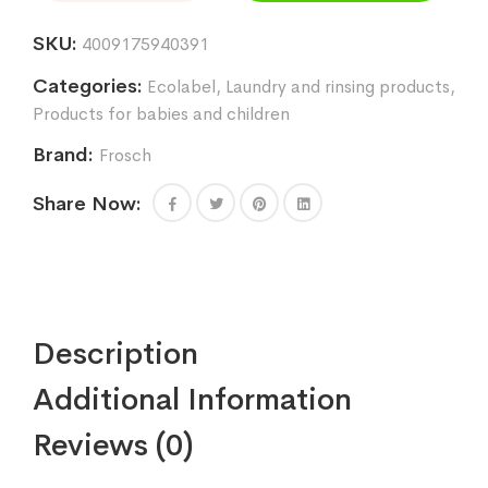
mazgāšanas
SKU:
4009175940391
līdzeklis
1,5l
Categories:
Ecolabel
,
Laundry and rinsing products
,
quantity
Products for babies and children
Brand:
Frosch
Share Now:
Description
Additional Information
Reviews (0)