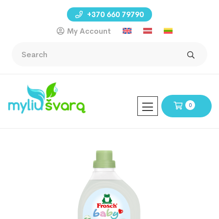
+370 660 79790
My Account
0