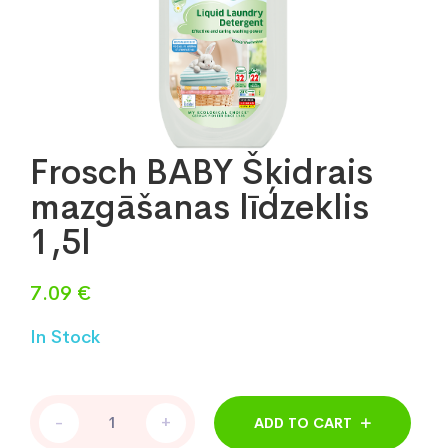
Frosch BABY Šķidrais
mazgāšanas līdzeklis
1,5l
7.09
€
In Stock
Frosch
-
+
ADD TO CART
BABY
Šķidrais