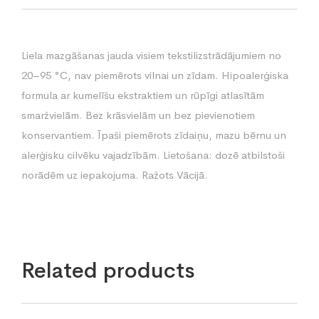
Liela mazgāšanas jauda visiem tekstilizstrādājumiem no
20–95 °C, nav piemērots vilnai un zīdam. Hipoalerģiska
formula ar kumelīšu ekstraktiem un rūpīgi atlasītām
smaržvielām. Bez krāsvielām un bez pievienotiem
konservantiem. Īpaši piemērots zīdaiņu, mazu bērnu un
alerģisku cilvēku vajadzībām. Lietošana: dozē atbilstoši
norādēm uz iepakojuma. Ražots Vācijā.
Related products