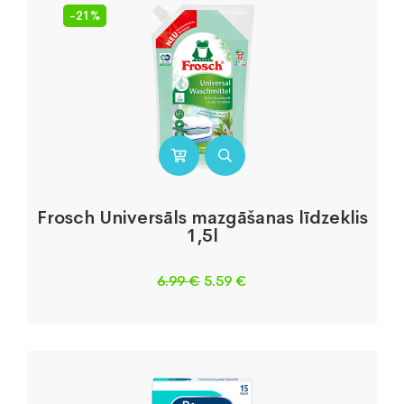
-21%
Frosch Universāls mazgāšanas līdzeklis
1,5l
Original
Current
6.99
€
5.59
€
price
price
was:
is:
6.99 €.
5.59 €.