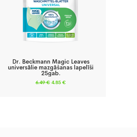
Dr. Beckmann Magic Leaves
universālie mazgāšanas lapelīši
25gab.
Original
Current
6.49
€
4.85
€
price
price
was:
is:
6.49 €.
4.85 €.