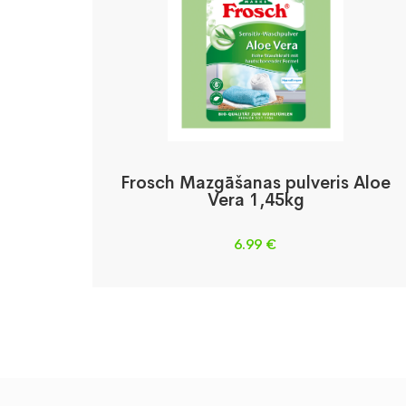
Frosch Mazgāšanas pulveris Aloe
Vera 1,45kg
6.99
€