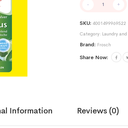
-
+
Mazgāšanas
pulveris
ar
SKU:
4001499969522
Citronu
1,45kg
Category:
Laundry and 
quantity
Brand:
Frosch
Share Now:
al Information
Reviews (0)