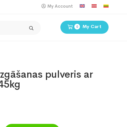
My Account
My Cart
0
zgāšanas pulveris ar
,45kg