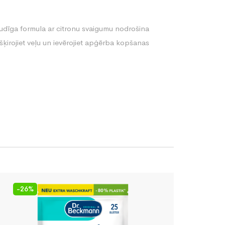
udīga formula ar citronu svaigumu nodrošina
ķirojiet veļu un ievērojiet apģērba kopšanas
-26%