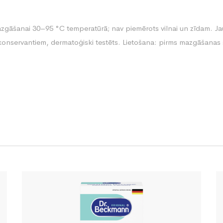
zgāšanai 30–95 °C temperatūrā; nav piemērots vilnai un zīdam. Ja
konservantiem, dermatoģiski testēts. Lietošana: pirms mazgāšanas š