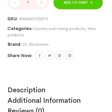
-
+
ADD TO CART
Beckmann
Quick
Power
SKU:
4008455105819
Wash
Universāls
Categories:
Laundry and rinsing products
,
New
šķidrais
mazgāšanas
products
līdzeklis
Brand:
Dr. Beckmann
800ml
quantity
Share Now:
Description
Additional Information
Reviews (0)