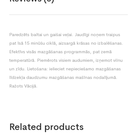
Paredzēts baltai un gaišai veļai. Jaudīgi noņem traipus
pat īsā 15 minūšu ciklā, aizsargā krāsas no izbalēšanas.
Efektīvs visās mazgāšanas programmās, pat zemā
temperatūrā. Piemērots visiem audumiem, izņemot vilnu
un zīdu. Lietošana: ielieciet nepieciešamo mazgāšanas
līdzekļa daudzumu mazgāšanas mašīnas nodalījumā.
Ražots Vācijā.
Related products