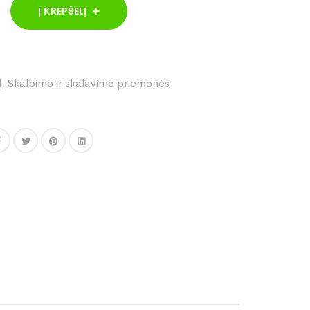
Į KREPŠELĮ
l
,
Skalbimo ir skalavimo priemonės