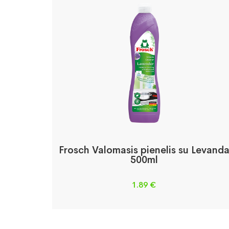
Frosch Valomasis pienelis su Levand
500ml
1.89
€