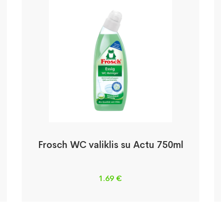
a
Frosch WC valiklis su Actu 750ml
1.69
€