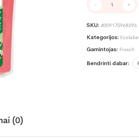
-
+
Skalbiklis
su
Granatais
SKU:
4009175968296
(spalvotiems)
1,5l
Kategorijos:
Ecolabe
kiekis
Gamintojas:
Frosch
Bendrinti dabar:
mai (0)