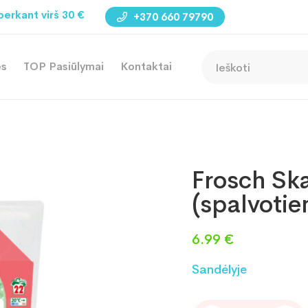
perkant virš 30 €
+370 660 79790
ės
TOP Pasiūlymai
Kontaktai
Frosch Ska
(spalvotie
6.99
€
Sandėlyje
Frosch