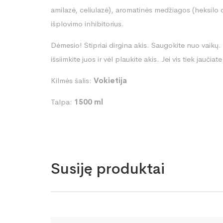
amilazė, celiulazė), aromatinės medžiagos (heksilo 
išplovimo inhibitorius.
Dėmesio! Stipriai dirgina akis. Saugokite nuo vaikų. 
išsiimkite juos ir vėl plaukite akis. Jei vis tiek jauči
Kilmės šalis:
Vokietija
Talpa:
1500 ml
Susiję produktai