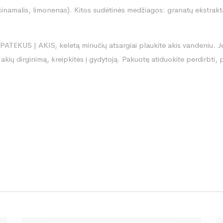
cinamalis, limonenas). Kitos sudėtinės medžiagos: granatų ekstrakta
PATEKUS Į AKIS, keletą minučių atsargiai plaukite akis vandeniu. Jei 
ate akių dirginimą, kreipkitės į gydytoją. Pakuotę atiduokite perdirbti, 