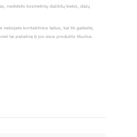
s, nedidelis kosmetinių dažiklių kiekis, dažų
nešiojate kontaktinius lęšius, kai tik galėsite,
prieš tai pašalinę iš jos visus produkto likučius.