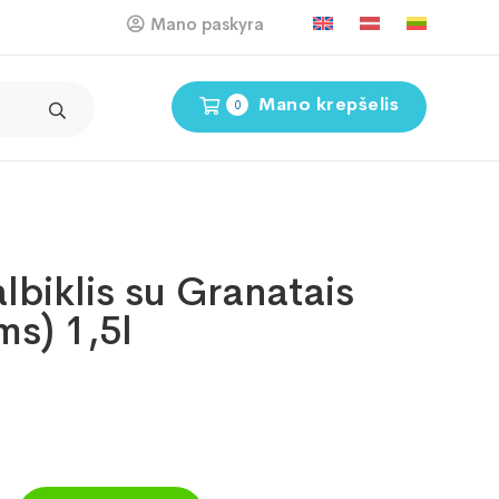
Mano paskyra
Mano krepšelis
0
lbiklis su Granatais
ms) 1,5l