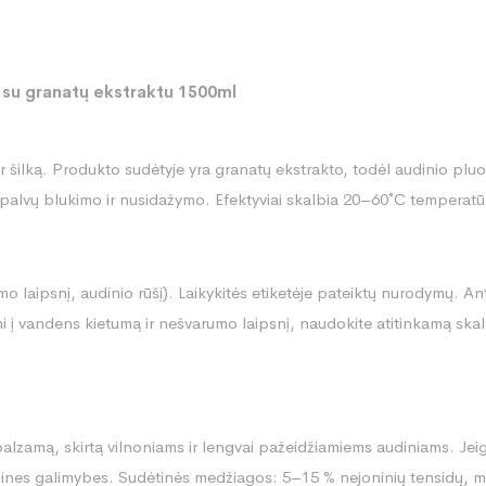
su granatų ekstraktu 1500ml
ir šilką. Produkto sudėtyje yra granatų ekstrakto, todėl audinio plu
spalvų blukimo ir nusidažymo. Efektyviai skalbia 20–60˚C temperatū
o laipsnį, audinio rūšį). Laikykitės etiketėje pateiktų nurodymų. Ant
ami į vandens kietumą ir nešvarumo laipsnį, naudokite atitinkamą skal
balzamą, skirtą vilnoniams ir lengvai pažeidžiamiems audiniams. Jeig
nines galimybes. Sudėtinės medžiagos: 5–15 % nejoninių tensidų, mu