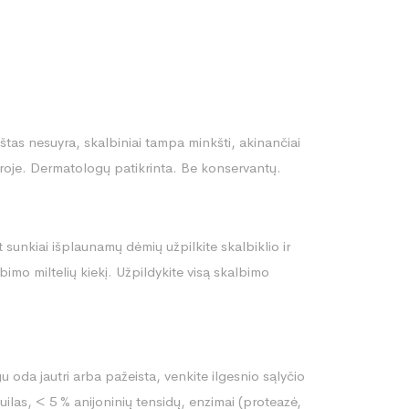
oštas nesuyra, skalbiniai tampa minkšti, akinančiai
roje. Dermatologų patikrinta. Be konservantų.
 sunkiai išplaunamų dėmių užpilkite skalbiklio ir
bimo miltelių kiekį. Užpildykite visą skalbimo
u oda jautri arba pažeista, venkite ilgesnio sąlyčio
ilas, < 5 % anijoninių tensidų, enzimai (proteazė,