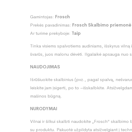
Gamintojas:
Frosch
Prekės pavadinimas:
Frosch Skalbimo priemonė 
Ar turime prekyboje:
Taip
Tinka visiems spalvotiems audiniams, išskyrus vilną 
švarūs, juos malonu dėvėti. Ilgalaikė apsauga nuo 
NAUDOJIMAS
Išrūšiuokite skalbinius (pvz., pagal spalvą, nešvarum
leiskite jam įsigerti, po to –išskalbkite. Atsižvelgd
mašinos būgną.
NURODYMAI
Vilnai ir šilkui skalbti naudokite „Frosch“ skalbimo 
su produktu. Pakuotė užpildyta atsižvelgiant į tech