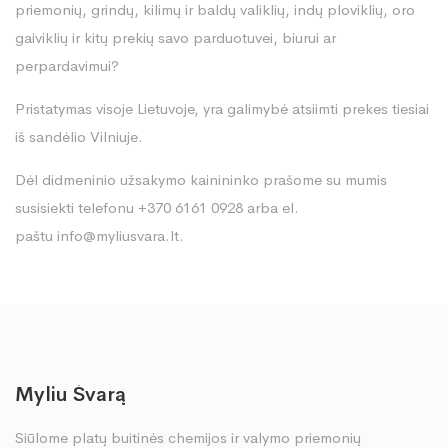
priemonių, grindų, kilimų ir baldų valiklių, indų ploviklių, oro
gaiviklių ir kitų prekių savo parduotuvei, biurui ar
perpardavimui?
Pristatymas visoje Lietuvoje, yra galimybė atsiimti prekes tiesiai
iš sandėlio Vilniuje.
Dėl didmeninio užsakymo kainininko prašome su mumis
susisiekti telefonu +370 6161 0928 arba el.
paštu
info@myliusvara.lt
.
Myliu Švarą
Siūlome platų buitinės chemijos ir valymo priemonių