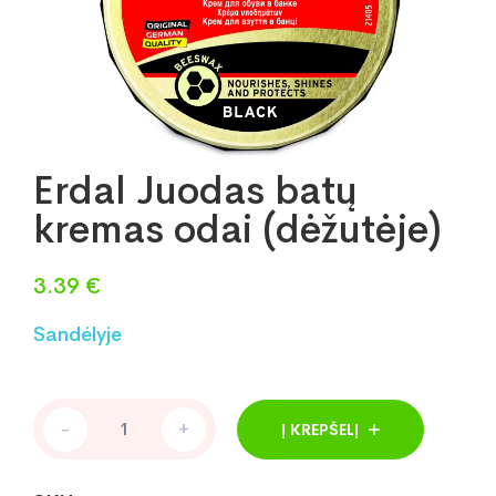
Erdal Juodas batų
kremas odai (dėžutėje)
3.39
€
Sandėlyje
Erdal
-
+
Į KREPŠELĮ
Juodas
batų
kremas