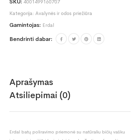
SKU:
4001499160707
odai
(dėžutėje)
Kategorija:
Avalynės ir odos priežiūra
kiekis
Gamintojas:
Erdal
Bendrinti dabar:
Aprašymas
Atsiliepimai (0)
Erdal batų poliravimo priemonė su natūraliu bičių vašku