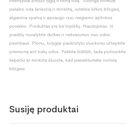
intensyviai prižiūri lygią ir tvirtą odą. Turtinga formulė
palaiko odą lanksčią ir minkštą, suteikia šilkinį blizgesį,
atgaivina spalvą ir apsaugo nuo neigiamo aplinkos
poveikio. Produktas yra be tirpiklių. Naudojimas: Iš
pradžių nuvalykite dulkes ir nešvarumus nuo odos
paviršiaus. Plonu, tolygiai paskirstytu sluoksniu užtepkite
priemonę ant batų odos. Palikite išdžiūti, tada poliruokite
šepečiu ar minkšta šluoste, kad pasiektumėte norimą
blizgesį.
Susiję produktai