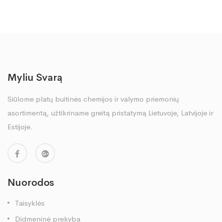
Myliu Švarą
Siūlome platų buitinės chemijos ir valymo priemonių
asortimentą, užtikriname greitą pristatymą Lietuvoje, Latvijoje ir
Estijoje.
Nuorodos
Taisyklės
Didmeninė prekyba