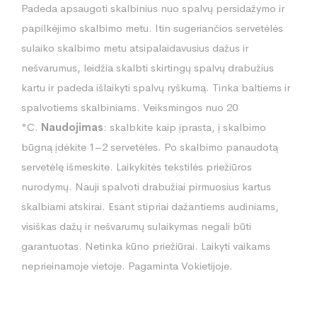
Padeda apsaugoti skalbinius nuo spalvų persidažymo ir
papilkėjimo skalbimo metu. Itin sugeriančios servetėlės
sulaiko skalbimo metu atsipalaidavusius dažus ir
nešvarumus, leidžia skalbti skirtingų spalvų drabužius
kartu ir padeda išlaikyti spalvų ryškumą. Tinka baltiems ir
spalvotiems skalbiniams. Veiksmingos nuo 20
°C.
Naudojimas
: skalbkite kaip įprasta, į skalbimo
būgną įdėkite 1–2 servetėles. Po skalbimo panaudotą
servetėlę išmeskite. Laikykitės tekstilės priežiūros
nurodymų. Nauji spalvoti drabužiai pirmuosius kartus
skalbiami atskirai. Esant stipriai dažantiems audiniams,
visiškas dažų ir nešvarumų sulaikymas negali būti
garantuotas. Netinka kūno priežiūrai. Laikyti vaikams
neprieinamoje vietoje. Pagaminta Vokietijoje.