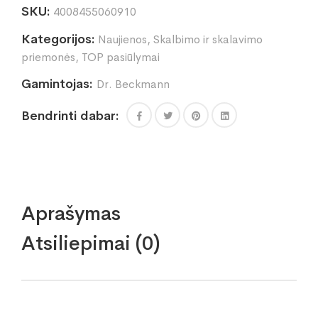
SKU:
4008455060910
purvą
sulaikančios
Kategorijos:
Naujienos
,
Skalbimo ir skalavimo
servetėlės
100vnt.
priemonės
,
TOP pasiūlymai
kiekis
Gamintojas:
Dr. Beckmann
Bendrinti dabar:
Aprašymas
Atsiliepimai (0)