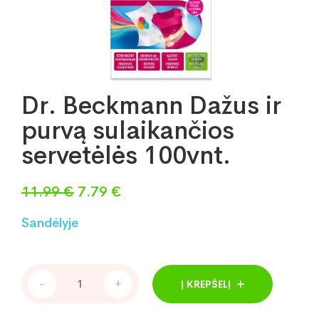
Dr. Beckmann Dažus ir
purvą sulaikančios
servetėlės 100vnt.
Original
Current
11.99
€
7.79
€
price
price
Sandėlyje
was:
is:
11.99 €.
7.79 €.
Dr.
-
+
Į KREPŠELĮ
Beckmann
Dažus
ir