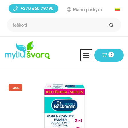
+370 660 79790
Mano paskyra
0
-36%