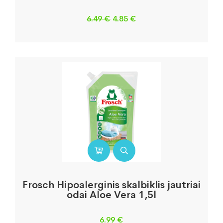
Original
Current
6.49
€
4.85
€
price
price
was:
is:
6.49 €.
4.85 €.
Frosch Hipoalerginis skalbiklis jautriai
odai Aloe Vera 1,5l
6.99
€